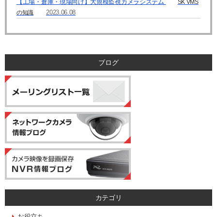
【工場・倉庫・現場向け】大規模監視カメラシステム
SK VMS
【個人情報に関するお問合せ先】
2023.06.08
の知識
「開示等のご請求」「苦情・お問合せ」「個人情報保護方針」に関する
お問合せは下記の窓口にお願いします。
－個人情報に関するお問合せ先－
〒060-0807 北海道札幌市北区北7条西4丁目1番地2 KDX札幌ビル 7F
株式会社システム・ケイ 「個人情報窓口」
ブログ
TEL：011-299-4416
個人情報保護管理者：管理本部 駒場 諭
カテゴリ
お役立ち