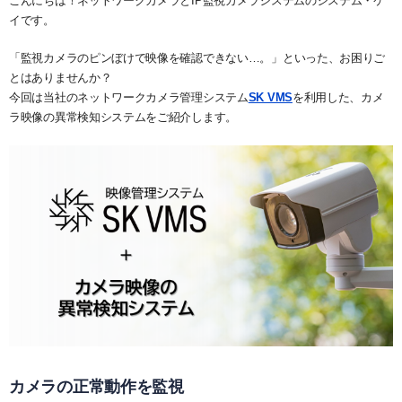
こんにちは！ネットワークカメラとIP監視カメラシステムのシステム・ケ
システム・ケイAIサイトへ
最大接続台数
ユーザー管理
ダウンロード
イです。
NVR(ネットワークビデオレコーダー)サイトへ
ライブの再生とカメラ操作
30日間無料体験
「監視カメラのピンぼけで映像を確認できない…。」といった、お困りご
とはありませんか？
システ・ケイカメラサイトへ
レイアウトの作成
デモサーバー
今回は当社のネットワークカメラ管理システム
SK VMS
を利用した、カメ
ラ映像の異常検知システムをご紹介します。
システム・ケイサイトへ
録画映像の検索
録画映像のバックアップ
カメラの正常動作を監視