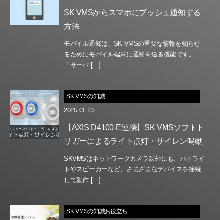
SK VMSからスマホにプッシュ通知する
方法
モバイル通知は、SK VMSの重要な情報を知らせ
るためにモバイル端末に通知を送る機能です。
「サーバ […]
SK VMSの知識
2025.01.23
【AXIS D4100-E連携】SK VMSソフトト
リガーによるライト点灯・サイレン鳴動
SKVMSはネットワークカメラ以外にも、パトライ
トやスピーカーなど、さまざまなデバイスを接続
して動作 […]
SK VMSの知識お役立ち