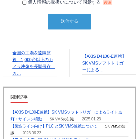
個人情報の取扱いについて同意する
必須
① 本人の同意がある場合
② 法令に基づく場合
③ 個人情報の保護に関する法律及びJISQ：15001によって認められてい
る場合
（この場合においても、適切な社内手続を経て行います）
【個人情報の取扱いを委託する場合について】
当社は、利用目的の達成に必要な範囲内において個人情報の取扱いを第
三者に委託する場合があります。この場合、法令及び当社の基準に従っ
全国の工場を遠隔監
【AXIS D4100-E連携】
て委託先を選定し、機密保持契約を締結します。委託先に対しては個人
視、1,000台以上のカ
SK VMSソフトトリガ
情報の適切な取扱いを監督指導します。
メラ映像を長期保存
ーによる…
カ…
【個人情報の開示等の請求について】
当社は、開示対象個人情報の「利用目的の通知」「開示」「訂正、追
加、削除」「利用又は提供の拒否」の請求に応じております。
上記事項を請求される場合は、当社「個人情報窓口」までお知らせくだ
関連記事
さい。
【個人情報提供の任意性及びその結果について】
【AXIS D4100-E連携】SK VMSソフトトリガーによるライト点
当社への個人情報の提供については本人の任意です。ただし、提供頂け
灯・サイレン鳴動
2025.01.23
SK VMSの知識
ない個人情報の種類によっては、【個人情報の利用目的】に記載した業
【製造ライン向け】PLC とSK VMS連携について
SK VMSの知
務ができない場合があります。
2023.06.23
識