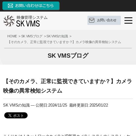
映像管理システム
お問い合わせ
SK VMSとは
HOME
SK VMSブログ
SK VMSの知識
【そのカメラ、正常に監視できていますか？】カメラ映像の異常検知システム
SK VMSの特長
SK VMSとは
SK VMSブログ
機能リスト
ソフトウェア構成
SK VMSの特長
AI連携
対応OS
システムの特長
機能リスト
【そのカメラ、正常に監視できていますか？】カメラ
サポート
構成例
9つの革新点
イベントとアクション
映像の異常検知システム
ブログ
参考録画日数
対応カメラメーカー・デバイス
外部システムとの連携
サポート
SK VMSの知識 —
公開日:2024/11/25 最終更新日:2025/01/22
お問い合わせ
価格（ライセンス体系）
3種類の録画モード
FAQ
ブログ
資料ダウンロード
推奨動作環境
システム機能
操作手順
定期配信メールのご登録