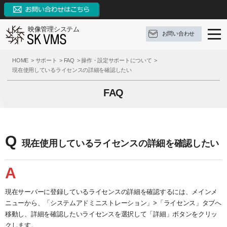
映像管理システム
お問い合わせ
SK VMSとは
HOME
サポート
FAQ
操作・設定サポートについて
現在使用しているライセンスの詳細を確認したい
SK VMSの特長
SK VMSとは
FAQ
機能リスト
ソフトウェア構成
SK VMSの特長
AI連携
対応OS
システムの特長
機能リスト
Q
現在使用しているライセンスの詳細を確認したい
サポート
構成例
9つの革新点
イベントとアクション
ブログ
参考録画日数
対応カメラメーカー・デバイス
外部システムとの連携
サポート
A
お問い合わせ
価格（ライセンス体系）
3種類の録画モード
FAQ
ブログ
現在サーバーに登録しているライセンスの詳細を確認するには、メインメ
ニューから、「システムアドミニストレーション」>「ライセンス」タブへ
資料ダウンロード
推奨動作環境
システム機能
操作手順
定期配信メールのご登録
移動し、詳細を確認したいライセンスを選択して「詳細」ボタンをクリッ
クします。