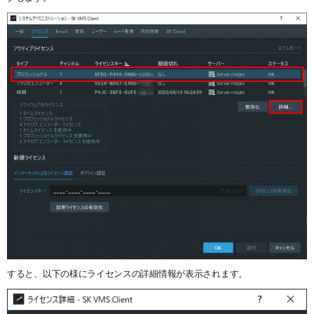
システム・ケイAIサイトへ
最大接続台数
ユーザー管理
ダウンロード
NVR(ネットワークビデオレコーダー)サイトへ
ライブの再生とカメラ操作
30日間無料体験
システ・ケイカメラサイトへ
レイアウトの作成
デモサーバー
システム・ケイサイトへ
録画映像の検索
録画映像のバックアップ
すると、以下の様にライセンスの詳細情報が表示されます。