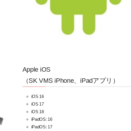
Apple iOS
（SK VMS iPhone、iPadアプリ）
iOS 16
iOS 17
iOS 18
iPadOS: 16
iPadOS: 17