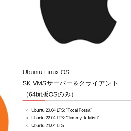
Ubuntu Linux OS
SK VMSサーバー＆クライアント
（64bit版OSのみ）
Ubuntu 20.04 LTS: "Focal Fossa"
Ubuntu 22.04 LTS: "Jammy Jellyfish"
Ubuntu 24.04 LTS