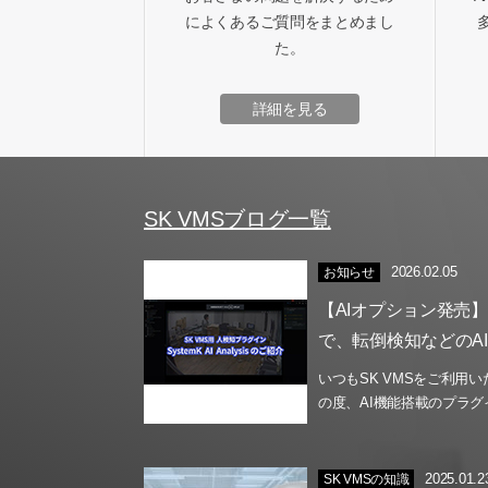
によくあるご質問をまとめまし
た。
詳細を見る
SK VMSブログ一覧
2026.02.05
お知らせ
【AIオプション発売
で、転倒検知などのA
いつもSK VMSをご利用
の度、AI機能搭載のプラグイ
2025.01.2
SK VMSの知識