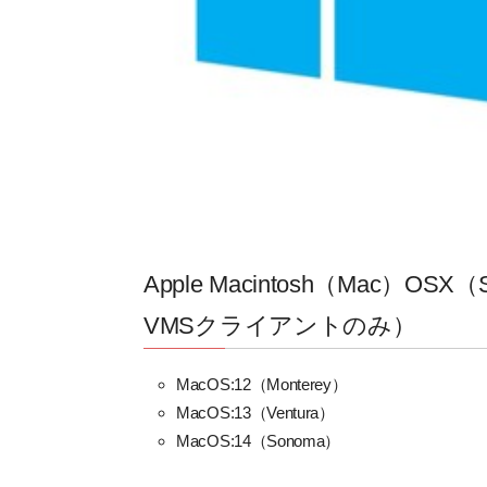
Apple Macintosh（Mac）OSX（
VMSクライアントのみ）
MacOS:12（Monterey）
MacOS:13（Ventura）
MacOS:14（Sonoma）