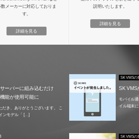
多数メーカーに対応しておりま
説明いたします。
す。
詳細を見る
詳細を見る
SK VMS
】サーバーに組み込むだけ
SK V
I機能が使用可能に
モバイル通
イル端末に
いただき、ありがとうございます。 こ
ンモデル「 […]
3
SK VMS