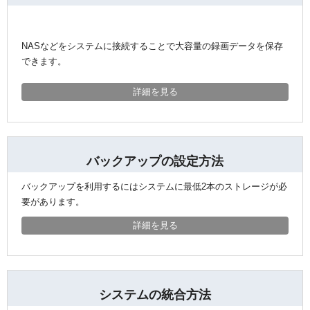
システム・ケイAIサイトへ
最大接続台数
ユーザー管理
ダウンロード
NVR(ネットワークビデオレコーダー)サイトへ
ライブの再生とカメラ操作
30日間無料体験
NASなどをシステムに接続することで大容量の録画データを保存
できます。
システ・ケイカメラサイトへ
レイアウトの作成
デモサーバー
システム・ケイサイトへ
録画映像の検索
詳細を見る
録画映像のバックアップ
バックアップの設定方法
バックアップを利用するにはシステムに最低2本のストレージが必
要があります。
詳細を見る
システムの統合方法