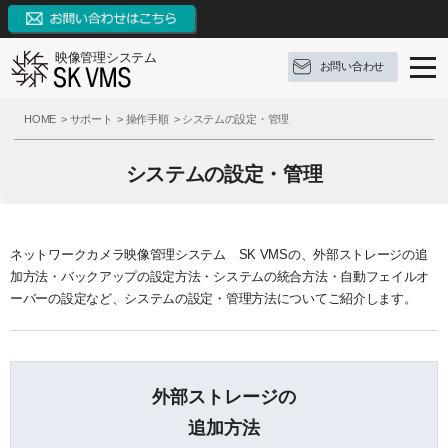
映像管理システム
お問い合わせ
SK VMSとは
HOME
サポート
操作手順
システムの設定・管理
SK VMSの特長
SK VMSとは
システムの設定・管理
機能リスト
ソフトウェア構成
SK VMSの特長
AI連携
対応OS
システムの特長
機能リスト
ネットワークカメラ映像管理システム SK VMSの、外部ストレージの追
加方法・バックアップの設定方法・システムの統合方法・自動フェイルオ
サポート
構成例
9つの革新点
イベントとアクション
ーバーの設定など、システムの設定・管理方法についてご紹介します。
ブログ
参考録画日数
対応カメラメーカー・デバイス
外部システムとの連携
サポート
お問い合わせ
価格（ライセンス体系）
3種類の録画モード
FAQ
ブログ
外部ストレージの
資料ダウンロード
推奨動作環境
システム機能
操作手順
定期配信メールのご登録
追加方法