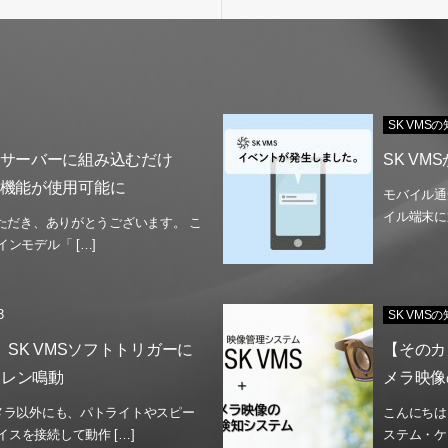
SK VMS
】サーバーに組み込むだけ
SK V
I機能が使用可能に
モバイル通
イル端末に
いただき、ありがとうございます。 こ
ンモデル「 […]
3
SK VMS
連携】SK VMSソフトトリガーに
【そのカ
イレン鳴動
メラ映像
カメラ以外にも、パトライトやスピー
こんにちは
スを接続して動作 […]
ステム・ケ