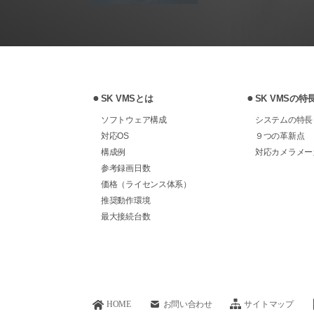
SK VMSとは
SK VMSの特
ソフトウェア構成
システムの特長
対応OS
９つの革新点
構成例
対応カメラメー
参考録画日数
価格（ライセンス体系）
推奨動作環境
最大接続台数
HOME
お問い合わせ
サイトマップ