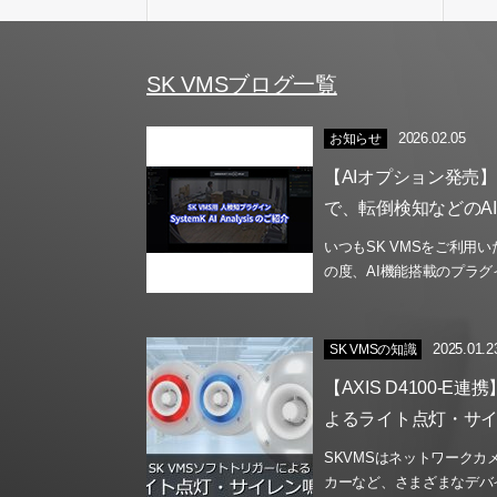
SK VMSブログ一覧
2026.02.05
お知らせ
【AIオプション発売
で、転倒検知などのA
いつもSK VMSをご利用
の度、AI機能搭載のプラグイ
2025.01.2
SK VMSの知識
【AXIS D4100-E
よるライト点灯・サ
SKVMSはネットワーク
カーなど、さまざまなデバイ