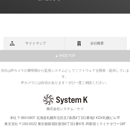
サイトマップ
会社概要
▲ PAGE TOP
当社はIPカメラの黎明期から監視システムとしてソフトウェアを開発・提供していま
す。
IPカメラには自信があります！ぜひ一度ご相談ください。
株式会社システム・ケイ
本社 〒060-0807 北海道札幌市北区北7条西4丁目1番地2 KDX札幌ビル7F
東京支社 〒160-0022 東京都新宿区新宿4丁目1番6号 JR新宿ミライナタワー18F