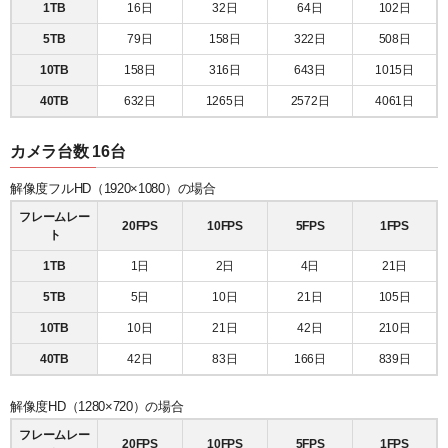
1TB
16日
32日
64日
102日
5TB
79日
158日
322日
508日
10TB
158日
316日
643日
1015日
40TB
632日
1265日
2572日
4061日
カメラ台数 16台
解像度フルHD（1920×1080）の場合
フレームレー
20FPS
10FPS
5FPS
1FPS
ト
1TB
1日
2日
4日
21日
5TB
5日
10日
21日
105日
10TB
10日
21日
42日
210日
40TB
42日
83日
166日
839日
解像度HD（1280×720）の場合
フレームレー
20FPS
10FPS
5FPS
1FPS