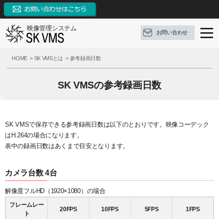
映像管理システム
お問い合わせ
SK VMSとは
HOME
SK VMSとは
参考録画日数
SK VMSの特長
SK VMSとは
SK VMSの参考録画日数
機能リスト
ソフトウェア構成
SK VMSの特長
AI連携
対応OS
システムの特長
機能リスト
SK VMSで保存できる参考録画日数は以下のとおりです。映像コーデック
はH.264の場合になります。
サポート
構成例
9つの革新点
イベントとアクション
表中の録画日数はあくまで目安となります。
ブログ
参考録画日数
対応カメラメーカー・デバイス
外部システムとの連携
サポート
カメラ台数 4台
お問い合わせ
価格（ライセンス体系）
3種類の録画モード
FAQ
ブログ
解像度フルHD（1920×1080）の場合
資料ダウンロード
推奨動作環境
システム機能
操作手順
定期配信メールのご登録
フレームレー
20FPS
10FPS
5FPS
1FPS
ト