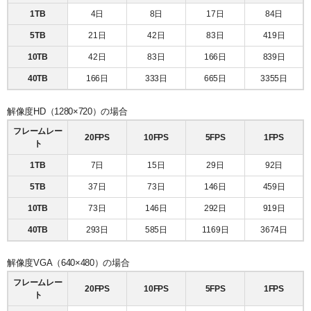
システム・ケイAIサイトへ
最大接続台数
ユーザー管理
ダウンロード
1TB
4日
8日
17日
84日
NVR(ネットワークビデオレコーダー)サイトへ
ライブの再生とカメラ操作
30日間無料体験
5TB
21日
42日
83日
419日
10TB
42日
83日
166日
839日
システ・ケイカメラサイトへ
レイアウトの作成
デモサーバー
40TB
166日
333日
665日
3355日
システム・ケイサイトへ
録画映像の検索
解像度HD（1280×720）の場合
録画映像のバックアップ
フレームレー
20FPS
10FPS
5FPS
1FPS
ト
1TB
7日
15日
29日
92日
5TB
37日
73日
146日
459日
10TB
73日
146日
292日
919日
40TB
293日
585日
1169日
3674日
解像度VGA（640×480）の場合
フレームレー
20FPS
10FPS
5FPS
1FPS
ト