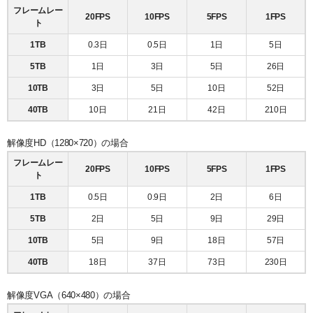
フレームレー
20FPS
10FPS
5FPS
1FPS
ト
1TB
0.3日
0.5日
1日
5日
5TB
1日
3日
5日
26日
10TB
3日
5日
10日
52日
40TB
10日
21日
42日
210日
解像度HD（1280×720）の場合
フレームレー
20FPS
10FPS
5FPS
1FPS
ト
1TB
0.5日
0.9日
2日
6日
5TB
2日
5日
9日
29日
10TB
5日
9日
18日
57日
40TB
18日
37日
73日
230日
解像度VGA（640×480）の場合