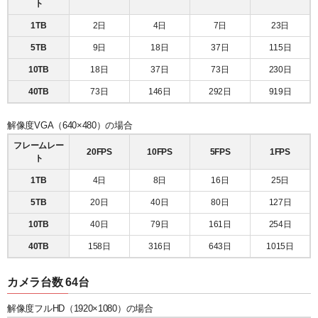
ト
1TB
2日
4日
7日
23日
5TB
9日
18日
37日
115日
10TB
18日
37日
73日
230日
40TB
73日
146日
292日
919日
解像度VGA（640×480）の場合
フレームレー
20FPS
10FPS
5FPS
1FPS
ト
1TB
4日
8日
16日
25日
5TB
20日
40日
80日
127日
10TB
40日
79日
161日
254日
40TB
158日
316日
643日
1015日
カメラ台数 64台
解像度フルHD（1920×1080）の場合