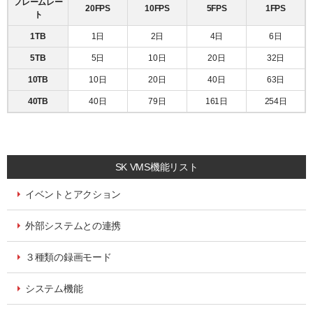
フレームレー
20FPS
10FPS
5FPS
1FPS
ト
1TB
1日
2日
4日
6日
5TB
5日
10日
20日
32日
10TB
10日
20日
40日
63日
40TB
40日
79日
161日
254日
SK VMS機能リスト
イベントとアクション
外部システムとの連携
３種類の録画モード
システム機能