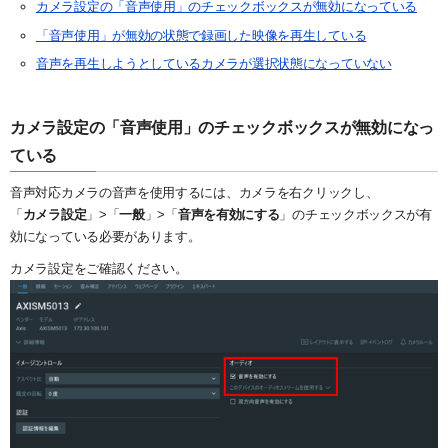
システム・ケイAIサイトへ
最大接続台数
ユーザー管理
ダウンロード
カメラ設定の「音声使用」のチェックボックスが無効になっている
「音声使用」が無効の状態で録画した映像を再生している
NVR(ネットワークビデオレコーダー)サイトへ
ライブの再生とカメラ操作
30日間無料体験
音声を再生しようとしているカメラが選択状態になっていない
システ・ケイカメラサイトへ
レイアウトの作成
デモサーバー
カメラ設定の「音声使用」のチェックボックスが無効になっ
システム・ケイサイトへ
録画映像の検索
ている
録画映像のバックアップ
音声対応カメラの音声を使用するには、カメラを右クリックし、
「
カメラ設定
」>「
一般
」>「
音声を有効にする
」のチェックボックスが有
効になっている必要があります。
カメラ設定をご確認ください。