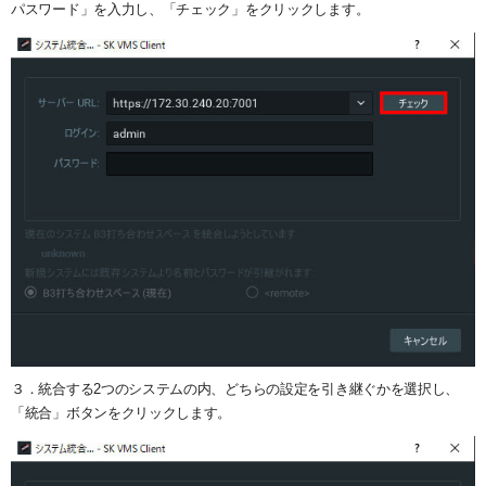
システム・ケイAIサイトへ
最大接続台数
ユーザー管理
ダウンロード
パスワード」を入力し、「チェック」をクリックします。
NVR(ネットワークビデオレコーダー)サイトへ
ライブの再生とカメラ操作
30日間無料体験
システ・ケイカメラサイトへ
レイアウトの作成
デモサーバー
システム・ケイサイトへ
録画映像の検索
録画映像のバックアップ
３．統合する2つのシステムの内、どちらの設定を引き継ぐかを選択し、
「統合」ボタンをクリックします。