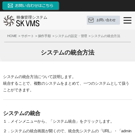
映像管理システム
お問い合わせ
SK VMSとは
HOME
サポート
操作手順
システムの設定・管理
システムの統合方法
SK VMSの特長
SK VMSとは
システムの統合方法
機能リスト
ソフトウェア構成
SK VMSの特長
AI連携
対応OS
システムの特長
機能リスト
システムの統合方法について説明します。
統合することで、複数のシステムをまとめて、一つのシステムとして扱う
サポート
構成例
9つの革新点
イベントとアクション
ことができます。
ブログ
参考録画日数
対応カメラメーカー・デバイス
外部システムとの連携
サポート
お問い合わせ
価格（ライセンス体系）
3種類の録画モード
FAQ
ブログ
システムの統合
１．メインメニューから、「システム統合」をクリックします。
資料ダウンロード
推奨動作環境
システム機能
操作手順
定期配信メールのご登録
２．システムの統合画面が開くので、統合先システムの「URL」・「admin