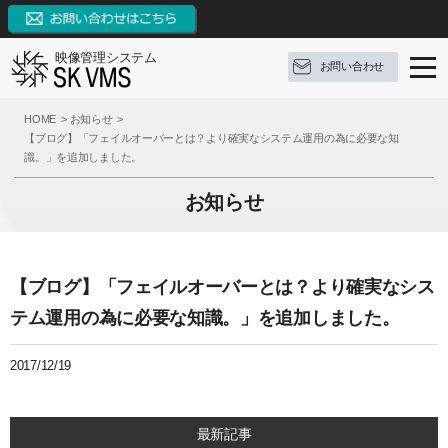
映像管理システム
お問い合わせ
SK VMSとは
HOME
お知らせ
【ブログ】「フェイルオーバーとは？より確実なシステム運用の為に必要な知
識。」を追加しました。
SK VMSの特長
SK VMSとは
お知らせ
機能リスト
ソフトウェア構成
SK VMSの特長
AI連携
対応OS
システムの特長
機能リスト
【ブログ】「フェイルオーバーとは？より確実なシス
サポート
構成例
9つの革新点
イベントとアクション
テム運用の為に必要な知識。」を追加しました。
ブログ
参考録画日数
対応カメラメーカー・デバイス
外部システムとの連携
サポート
2017/12/19
お問い合わせ
価格（ライセンス体系）
3種類の録画モード
FAQ
ブログ
資料ダウンロード
推奨動作環境
システム機能
操作手順
定期配信メールのご登録
最新記事