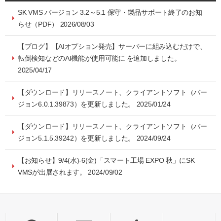
システム・ケイAIサイトへ
最大接続台数
ユーザー管理
ダウンロード
SK VMS バージョン 3.2～5.1 保守・製品サポート終了のお知
NVR(ネットワークビデオレコーダー)サイトへ
ライブの再生とカメラ操作
30日間無料体験
らせ（PDF） 2026/08/03
システ・ケイカメラサイトへ
レイアウトの作成
デモサーバー
【ブログ】【AIオプション発売】サーバーに組み込むだけで、
転倒検知などのAI機能が使用可能に を追加しました。
システム・ケイサイトへ
録画映像の検索
2025/04/17
録画映像のバックアップ
【ダウンロード】リリースノート、クライアントソフト（バー
ジョン6.0.1.39873）を更新しました。 2025/01/24
【ダウンロード】リリースノート、クライアントソフト（バー
ジョン5.1.5.39242）を更新しました。 2024/09/24
【お知らせ】9/4(水)-6(金)「スマート工場 EXPO 秋」にSK
VMSが出展されます。 2024/09/02