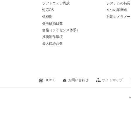
ソフトウェア構成
システムの特長
対応OS
９つの革新点
構成例
対応カメラメー
参考録画日数
価格（ライセンス体系）
推奨動作環境
最大接続台数
HOME
お問い合わせ
サイトマップ