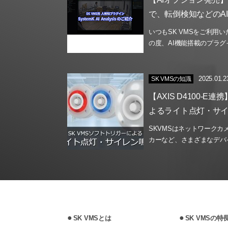
で、転倒検知などのA
いつもSK VMSをご利用
の度、AI機能搭載のプラグイ
2025.01.2
SK VMSの知識
【AXIS D4100-E
よるライト点灯・サ
SKVMSはネットワーク
カーなど、さまざまなデバイ
SK VMSとは
SK VMSの特