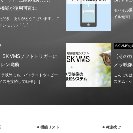
I機能が使用可能に
モバイル通
イル端末に
いただき、ありがとうございます。 こ
ンモデル「 […]
3
SK VMS
連携】SK VMSソフトトリガーに
【そのカ
イレン鳴動
メラ映像
カメラ以外にも、パトライトやスピー
こんにちは
スを接続して動作 […]
ステム・ケ
長
機能リスト
AI連携