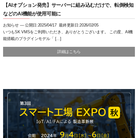
システム・ケイAIサイトへ
最大接続台数
ユーザー管理
ダウンロード
【AIオプション発売】サーバーに組み込むだけで、転倒検知
などのAI機能が使用可能に
NVR(ネットワークビデオレコーダー)サイトへ
ライブの再生とカメラ操作
30日間無料体験
お知らせ —
公開日:2025/04/17 最終更新日:2026/02/05
システ・ケイカメラサイトへ
レイアウトの作成
デモサーバー
いつもSK VMSをご利用いただき、ありがとうございます。 この度、AI機
能搭載のプラグインモデル「 […]
システム・ケイサイトへ
録画映像の検索
詳細はこちら
録画映像のバックアップ