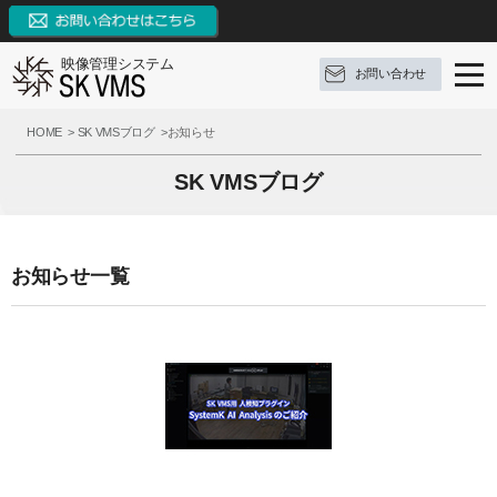
映像管理システム
お問い合わせ
SK VMSとは
HOME
SK VMSブログ
お知らせ
SK VMSの特長
SK VMSとは
SK VMSブログ
機能リスト
ソフトウェア構成
SK VMSの特長
AI連携
対応OS
システムの特長
機能リスト
お知らせ一覧
サポート
構成例
9つの革新点
イベントとアクション
ブログ
参考録画日数
対応カメラメーカー・デバイス
外部システムとの連携
サポート
お問い合わせ
価格（ライセンス体系）
3種類の録画モード
FAQ
ブログ
資料ダウンロード
推奨動作環境
システム機能
操作手順
定期配信メールのご登録