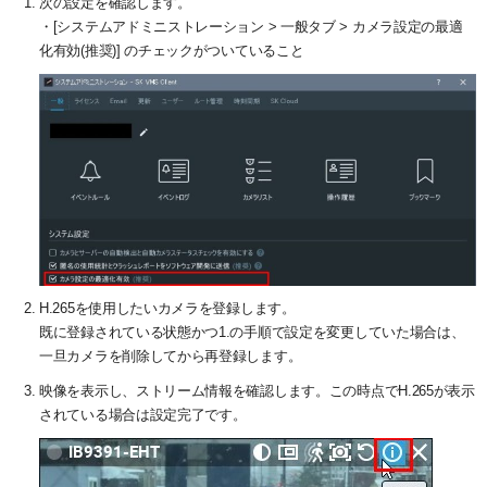
次の設定を確認します。
システム・ケイAIサイトへ
最大接続台数
ユーザー管理
ダウンロード
・[システムアドミニストレーション > 一般タブ > カメラ設定の最適
化有効(推奨)] のチェックがついていること
NVR(ネットワークビデオレコーダー)サイトへ
ライブの再生とカメラ操作
30日間無料体験
システ・ケイカメラサイトへ
レイアウトの作成
デモサーバー
システム・ケイサイトへ
録画映像の検索
録画映像のバックアップ
H.265を使用したいカメラを登録します。
既に登録されている状態かつ1.の手順で設定を変更していた場合は、
一旦カメラを削除してから再登録します。
映像を表示し、ストリーム情報を確認します。この時点でH.265が表示
されている場合は設定完了です。