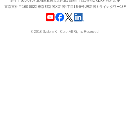
本社 〒060-0807 北海道札幌市北区北7条西4丁目1番地2 KDX札幌ビル7F
東京支社 〒160-0022 東京都新宿区新宿4丁目1番6号 JR新宿ミライナタワー18F
© 2018 System K Corp. All Rights Reserved.