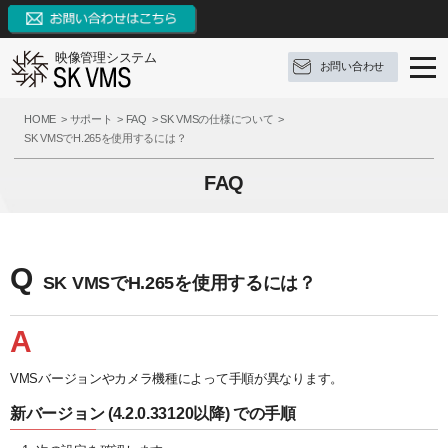
映像管理システム
お問い合わせ
SK VMSとは
HOME
サポート
FAQ
SK VMSの仕様について
SK VMSでH.265を使用するには？
SK VMSの特長
SK VMSとは
FAQ
機能リスト
ソフトウェア構成
SK VMSの特長
AI連携
対応OS
システムの特長
機能リスト
Q
SK VMSでH.265を使用するには？
サポート
構成例
9つの革新点
イベントとアクション
ブログ
参考録画日数
対応カメラメーカー・デバイス
外部システムとの連携
サポート
A
お問い合わせ
価格（ライセンス体系）
3種類の録画モード
FAQ
ブログ
VMSバージョンやカメラ機種によって手順が異なります。
資料ダウンロード
新バージョン (4.2.0.33120以降) での手順
推奨動作環境
システム機能
操作手順
定期配信メールのご登録