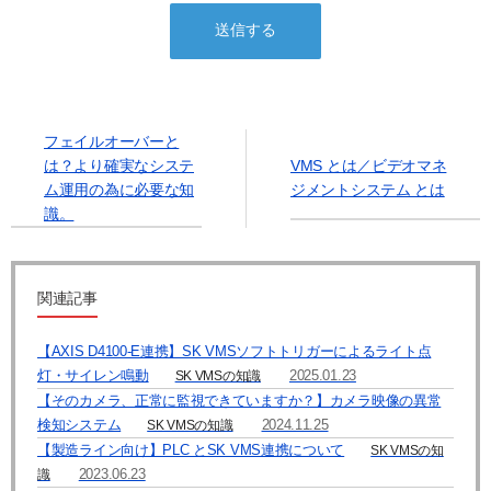
③ 個人情報の保護に関する法律及びJISQ：15001によって認められてい
る場合
（この場合においても、適切な社内手続を経て行います）
【個人情報の取扱いを委託する場合について】
当社は、利用目的の達成に必要な範囲内において個人情報の取扱いを第
三者に委託する場合があります。この場合、法令及び当社の基準に従っ
フェイルオーバーと
て委託先を選定し、機密保持契約を締結します。委託先に対しては個人
は？より確実なシステ
VMS とは／ビデオマネ
情報の適切な取扱いを監督指導します。
ム運用の為に必要な知
ジメントシステム とは
識。
【個人情報の開示等の請求について】
当社は、開示対象個人情報の「利用目的の通知」「開示」「訂正、追
加、削除」「利用又は提供の拒否」の請求に応じております。
上記事項を請求される場合は、当社「個人情報窓口」までお知らせくだ
関連記事
さい。
【個人情報提供の任意性及びその結果について】
【AXIS D4100-E連携】SK VMSソフトトリガーによるライト点
当社への個人情報の提供については本人の任意です。ただし、提供頂け
灯・サイレン鳴動
2025.01.23
SK VMSの知識
ない個人情報の種類によっては、【個人情報の利用目的】に記載した業
【そのカメラ、正常に監視できていますか？】カメラ映像の異常
務ができない場合があります。
検知システム
2024.11.25
SK VMSの知識
【製造ライン向け】PLC とSK VMS連携について
SK VMSの知
【個人情報に関するお問合せ先】
2023.06.23
識
「開示等のご請求」「苦情・お問合せ」「個人情報保護方針」に関する