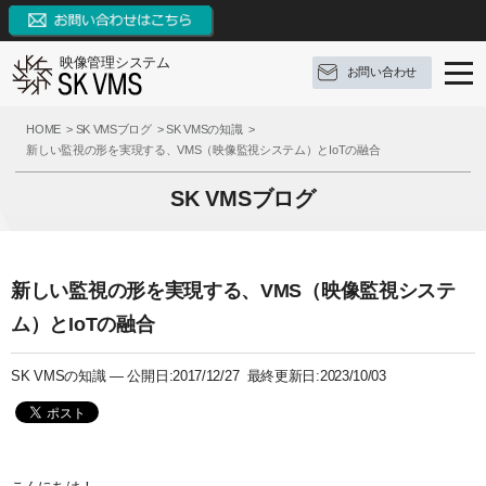
映像管理システム
お問い合わせ
SK VMSとは
HOME
SK VMSブログ
SK VMSの知識
新しい監視の形を実現する、VMS（映像監視システム）とIoTの融合
SK VMSの特長
SK VMSとは
SK VMSブログ
機能リスト
ソフトウェア構成
SK VMSの特長
AI連携
対応OS
システムの特長
機能リスト
新しい監視の形を実現する、VMS（映像監視システ
サポート
構成例
9つの革新点
イベントとアクション
ム）とIoTの融合
ブログ
参考録画日数
対応カメラメーカー・デバイス
外部システムとの連携
サポート
SK VMSの知識 —
公開日:2017/12/27 最終更新日:2023/10/03
お問い合わせ
価格（ライセンス体系）
3種類の録画モード
FAQ
ブログ
資料ダウンロード
推奨動作環境
システム機能
操作手順
定期配信メールのご登録