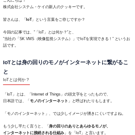
こんにちは！
システム・ケイAIサイトへ
最大接続台数
ユーザー管理
ダウンロード
株式会社システム・ケイの新人のクッキーです。
NVR(ネットワークビデオレコーダー)サイトへ
ライブの再生とカメラ操作
30日間無料体験
皆さんは、「
IoT
」という言葉をご存じですか？
システ・ケイカメラサイトへ
レイアウトの作成
デモサーバー
今回の記事では、”「IoT」とは何か？”と、
”当社の「SK VMS（映像監視システム）」でIoTを実現できる！” というお
システム・ケイサイトへ
録画映像の検索
話です。
録画映像のバックアップ
IoTとは身の回りのモノがインターネットに繋がるこ
と
IoTとは何か？
「IoT」とは、「Internet of Things」の頭文字をとったもので、
日本語では、「
モノのインターネット
」と呼ばれたりもします。
「モノのインターネット」、では少しイメージが湧きにくいですよね。
もう少し平たく言うと、「
身の回りのありとあらゆるモノが、
インターネットに接続される仕組み
」を「IoT」と言います。