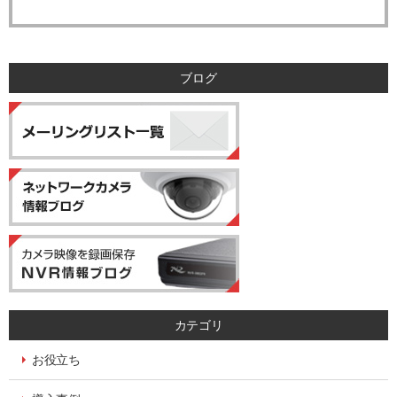
お問合せは下記の窓口にお願いします。
－個人情報に関するお問合せ先－
〒060-0807 北海道札幌市北区北7条西4丁目1番地2 KDX札幌ビル 7F
株式会社システム・ケイ 「個人情報窓口」
ブログ
TEL：011-299-4416
個人情報保護管理者：管理本部 駒場 諭
カテゴリ
お役立ち