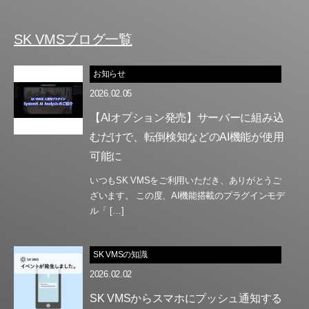
SK VMSブログ一覧
お知らせ
2026.02.05
【AIオプション発売】サーバーに組み込
むだけで、転倒検知などのAI機能が使用
可能に
いつもSK VMSをご利用いただき、ありがとうご
ざいます。 この度、AI機能搭載のプラグインモデ
ル「 […]
SK VMSの知識
2026.02.02
SK VMSからスマホにプッシュ通知する