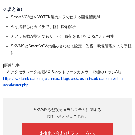
○まとめ
Smart VCAはVIVOTEK製カメラで使える画像認識AI
AIを搭載したカメラで手軽に映像解析
カメラ台数が増えてもサーバー負荷を低く抑えることが可能
SKVMSとSmart VCAの組み合わせで設定・監視・映像管理をより手軽
に
[関連記事]
・AIアクセラレータ搭載AXISネットワークカメラ「究極のエッジAI」
https://systemk-camera.jp/camera-blog/axis/axis-network-camera-with-ai-
accelerator.php
SKVMSや監視カメラシステムに関する
お問い合わせはこちら。
お問い合わせフォームへ