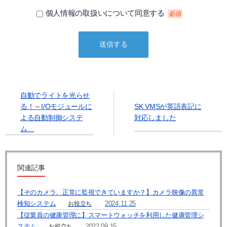
せん。
個人情報の取扱いについて同意する
必須
① 本人の同意がある場合
② 法令に基づく場合
③ 個人情報の保護に関する法律及びJISQ：15001によって認められてい
る場合
（この場合においても、適切な社内手続を経て行います）
【個人情報の取扱いを委託する場合について】
当社は、利用目的の達成に必要な範囲内において個人情報の取扱いを第
三者に委託する場合があります。この場合、法令及び当社の基準に従っ
自動でライトを光らせ
て委託先を選定し、機密保持契約を締結します。委託先に対しては個人
る！～I/Oモジュールに
SK VMSが英語表記に
情報の適切な取扱いを監督指導します。
よる自動制御システ
対応しました
ム…
【個人情報の開示等の請求について】
当社は、開示対象個人情報の「利用目的の通知」「開示」「訂正、追
加、削除」「利用又は提供の拒否」の請求に応じております。
上記事項を請求される場合は、当社「個人情報窓口」までお知らせくだ
関連記事
さい。
【個人情報提供の任意性及びその結果について】
【そのカメラ、正常に監視できていますか？】カメラ映像の異常
当社への個人情報の提供については本人の任意です。ただし、提供頂け
検知システム
2024.11.25
お役立ち
ない個人情報の種類によっては、【個人情報の利用目的】に記載した業
【従業員の健康管理に】スマートウォッチを利用した健康管理シ
務ができない場合があります。
ステム
2022.09.15
お役立ち