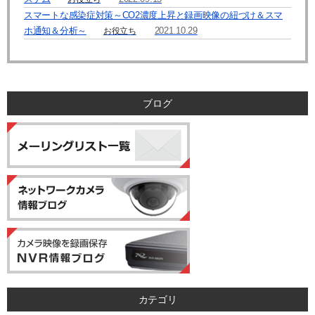
スマートな感染症対策～CO2濃度上昇と録画映像の紐づけ＆スマ
【個人情報に関するお問合せ先】
ホ通知＆分析～
2021.10.29
お役立ち
「開示等のご請求」「苦情・お問合せ」「個人情報保護方針」に関する
お問合せは下記の窓口にお願いします。
－個人情報に関するお問合せ先－
〒060-0807 北海道札幌市北区北7条西4丁目1番地2 KDX札幌ビル 7F
株式会社システム・ケイ 「個人情報窓口」
ブログ
TEL：011-299-4416
個人情報保護管理者：管理本部 駒場 諭
カテゴリ