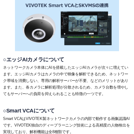
システム・ケイAIサイトへ
最大接続台数
ユーザー管理
ダウンロード
NVR(ネットワークビデオレコーダー)サイトへ
ライブの再生とカメラ操作
30日間無料体験
システ・ケイカメラサイトへ
レイアウトの作成
デモサーバー
システム・ケイサイトへ
録画映像の検索
録画映像のバックアップ
○エッジAIカメラについて
ネットワークカメラ本体にAIを搭載したエッジAIカメラが次々に増えてい
ます。エッジAIカメラはカメラの中で映像を解析できるため、ネットワー
ク帯域を消費しない、専用の解析サーバーが不要、などのメリットがあり
ます。また、各カメラに解析処理が分散されるため、カメラ台数を増やし
てもサーバーへの負荷を抑えられることも特徴の一つです。
○Smart VCAについて
Smart VCAはVIVOTEK製ネットワークカメラの内部で動作する画像認識AI
です。VIVOTEK独自のディープラーニング技術による高精度の人物検出を
実現しており、解析機能は全8種類です。