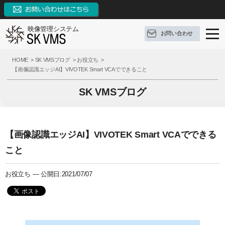
映像管理システム
お問い合わせ
SK VMSとは
HOME
SK VMSブログ
お役立ち
【画像認識エッジAI】VIVOTEK Smart VCAでできること
SK VMSの特長
SK VMSとは
SK VMSブログ
機能リスト
ソフトウェア構成
SK VMSの特長
AI連携
対応OS
システムの特長
機能リスト
【画像認識エッジAI】VIVOTEK Smart VCAでできる
サポート
構成例
9つの革新点
イベントとアクション
こと
ブログ
参考録画日数
対応カメラメーカー・デバイス
外部システムとの連携
サポート
お役立ち —
公開日:2021/07/07
お問い合わせ
価格（ライセンス体系）
3種類の録画モード
FAQ
ブログ
資料ダウンロード
推奨動作環境
システム機能
操作手順
定期配信メールのご登録