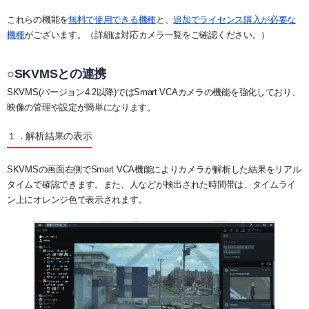
これらの機能を
無料で使用できる機種
と、
追加でライセンス購入が必要な
機種
がございます。（詳細は対応カメラ一覧をご確認ください。）
○SKVMSとの連携
SKVMS(バージョン4.2以降)ではSmart VCAカメラの機能を強化しており、
映像の管理や設定が簡単になります。
１．解析結果の表示
SKVMSの画面右側でSmart VCA機能によりカメラが解析した結果をリアル
タイムで確認できます。また、人などが検出された時間帯は、タイムライ
ン上にオレンジ色で表示されます。