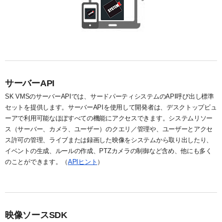
システム・ケイAIサイトへ
最大接続台数
ユーザー管理
ダウンロード
NVR(ネットワークビデオレコーダー)サイトへ
ライブの再生とカメラ操作
30日間無料体験
システ・ケイカメラサイトへ
レイアウトの作成
デモサーバー
システム・ケイサイトへ
録画映像の検索
サーバーAPI
録画映像のバックアップ
SK VMSのサーバーAPIでは、サードパーティシステムのAPI呼び出し標準
セットを提供します。サーバーAPIを使用して開発者は、デスクトップビュ
ーアで利用可能なほぼすべての機能にアクセスできます。システムリソー
ス（サーバー、カメラ、ユーザー）のクエリ／管理や、ユーザーとアクセ
ス許可の管理、ライブまたは録画した映像をシステムから取り出したり、
イベントの生成、ルールの作成、PTZカメラの制御など含め、他にも多く
のことができます。（
APIヒント
）
映像ソースSDK