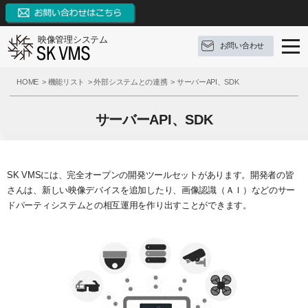
映像管理システム
お問い合わせ
SK VMSとは
HOME
機能リスト
外部システムとの連携
サーバーAPI、SDK
SK VMSの特長
SK VMSとは
サーバーAPI、SDK
機能リスト
ソフトウェア構成
SK VMSの特長
AI連携
対応OS
システムの特長
機能リスト
SK VMSには、完全オープンの開発ツールセットがあります。開発者の皆
さんは、新しい映像デバイスを追加したり、画像認識（ＡＩ）などのサー
サポート
構成例
9つの革新点
イベントとアクション
ドパーティシステムとの相互運用を作り出すことができます。
ブログ
参考録画日数
対応カメラメーカー・デバイス
外部システムとの連携
サポート
お問い合わせ
価格（ライセンス体系）
3種類の録画モード
FAQ
ブログ
資料ダウンロード
推奨動作環境
システム機能
操作手順
定期配信メールのご登録