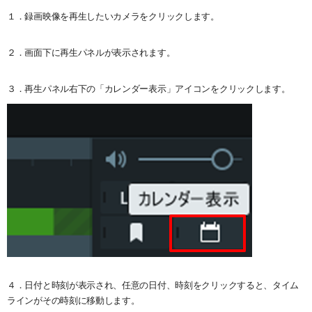
システム・ケイAIサイトへ
最大接続台数
ユーザー管理
ダウンロード
１．録画映像を再生したいカメラをクリックします。
NVR(ネットワークビデオレコーダー)サイトへ
ライブの再生とカメラ操作
30日間無料体験
２．画面下に再生パネルが表示されます。
システ・ケイカメラサイトへ
レイアウトの作成
デモサーバー
３．再生パネル右下の「カレンダー表示」アイコンをクリックします。
システム・ケイサイトへ
録画映像の検索
録画映像のバックアップ
４．日付と時刻が表示され、任意の日付、時刻をクリックすると、タイム
ラインがその時刻に移動します。