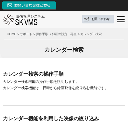
映像管理システム
お問い合わせ
SK VMSとは
HOME
サポート
操作手順
録画の設定・再生
カレンダー検索
SK VMSの特長
SK VMSとは
カレンダー検索
機能リスト
ソフトウェア構成
SK VMSの特長
AI連携
対応OS
システムの特長
機能リスト
カレンダー検索の操作手順
カレンダー検索機能の操作手順を説明します。
サポート
構成例
9つの革新点
イベントとアクション
カレンダー検索機能は、日時から録画映像を絞り込む機能です。
ブログ
参考録画日数
対応カメラメーカー・デバイス
外部システムとの連携
サポート
お問い合わせ
価格（ライセンス体系）
3種類の録画モード
FAQ
ブログ
資料ダウンロード
カレンダー機能を利用した映像の絞り込み
推奨動作環境
システム機能
操作手順
定期配信メールのご登録